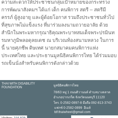
ความสะดวกให้ประชาชนกลุ่มเป้าหมายของกระทรวง
การพัฒนาสังคมฯ ได้แก่ เด็ก คนพิการ สตรี – สตรีมี
ครรภ์ ผู้สูงอายุ และผู้ด้อยโอกาส รวมถึงประชาชนทั่วไป
ที่สุขภาพไม่แข็งแรง ที่มาร่วมลงนามถวายอาลัย ด้วย
สำนึกในพระมหากรุณาธิคุณพระบาทสมเด็จพระปรมินท
รมหาภูมิพลอดุลยเดช ณ บริเวณท้องสนามหลวง ในการ
นี้ นายศุภชีพ ดิษเทศ นายกสมาคมคนพิการแห่ง
ประเทศไทย และประธานมูลนิธิคนพิการไทย ได้ร่วมมอบ
รถเข็นนั่งสำหรับคนพิการดังกล่าวด้วย
THAI WITH DISABILITY
มูลนิธิคนพิการไทย
FOUNDATION
78/63 หมู่ 1 ถนนติวานนท์ ตำบลบางตลาด
อำเภอปากเกร็ด จังหวัดนนทบุรี 11120
โทร. 0-2582-0897-8 มือถือ 092-813-3743
แฟกซ์ 0-2582-0899 อีเมล์
tdf.thaiwheel@gmail.com