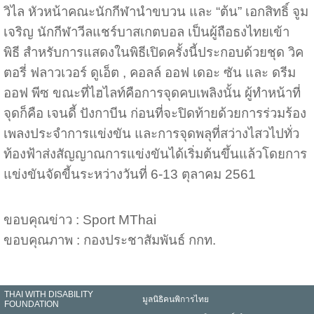
วิไล หัวหน้าคณะนักกีฬานำขบวน และ “ต้น” เอกสิทธิ์ จูม
เจริญ นักกีฬาวีลแชร์บาสเกตบอล เป็นผู้ถือธงไทยเข้า
พิธี สำหรับการแสดงในพิธีเปิดครั้งนี้ประกอบด้วยชุด วิค
ตอรี่ ฟลาวเวอร์ ดูเอ็ต , คอลล์ ออฟ เดอะ ซัน และ ดรีม
ออฟ พีซ ขณะที่ไฮไลท์คือการจุดคบเพลิงนั้น ผู้ทำหน้าที่
จุดก็คือ เจนดี้ ปังกาบีน ก่อนที่จะปิดท้ายด้วยการร่วมร้อง
เพลงประจำการแข่งขัน และการจุดพลุที่สว่างไสวไปทั่ว
ท้องฟ้าส่งสัญญาณการแข่งขันได้เริ่มต้นขึ้นแล้วโดยการ
แข่งขันจัดขี้นระหว่างวันที่ 6-13 ตุลาคม 2561
ขอบคุณข่าว : Sport MThai
ขอบคุณภาพ : กองประชาสัมพันธ์ กกท.
THAI WITH DISABILITY
มูลนิธิคนพิการไทย
FOUNDATION