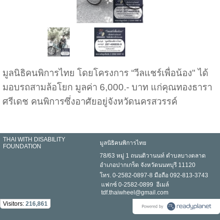
มูลนิธิคนพิการไทย โดยโครงการ “วีลแชร์เพื่อน้อง" ได้
มอบรถสามล้อโยก มูลค่า 6,000.- บาท แก่คุณทองธารา
ศรีเดช คนพิการซึ่งอาศัยอยู่จังหวัดนครสวรรค์
THAI WITH DISABILITY
มูลนิธิคนพิการไทย
FOUNDATION
78/63 หมู่ 1 ถนนติวานนท์ ตำบลบางตลาด
อำเภอปากเกร็ด จังหวัดนนทบุรี 11120
โทร. 0-2582-0897-8 มือถือ 092-813-3743
แฟกซ์ 0-2582-0899 อีเมล์
tdf.thaiwheel@gmail.com
Visitors:
216,861