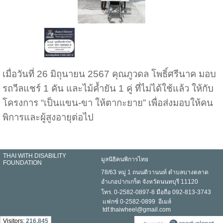
เมื่อวันที่ 26 มิถุนายน 2567 คุณภูวดล โพธิ์ศรีนาค มอบ
รถวีลแชร์ 1 คัน และไม้ค้ำยัน 1 คู่ ที่ไม่ได้ใช้แล้ว ให้กับ
โครงการ “เป็นแขน-ขา ให้ตากะยาย” เพื่อส่งมอบให้คน
พิการและผู้สูงอายุต่อไป
THAI WITH DISABILITY
มูลนิธิคนพิการไทย
FOUNDATION
78/63 หมู่ 1 ถนนติวานนท์ ตำบลบางตลาด
อำเภอปากเกร็ด จังหวัดนนทบุรี 11120
โทร. 0-2582-0897-8 มือถือ 092-813-3743
แฟกซ์ 0-2582-0899 อีเมล์
tdf.thaiwheel@gmail.com
Visitors:
216,845