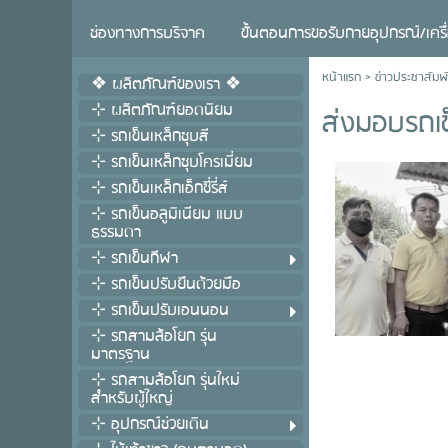
ช่องทางการบริจาค
ขั้นตอนการขอรับกายอุปกรณ์/เครื
หน้าแรก
>
ข่าวประชาสัมพั
❖ ผลิตภัณฑ์ของเรา ❖
⊹ ผลิตภัณฑ์ยอดนิยม
ส่งมอบรถเข
⊹ รถเข็นเหล็กชุบสี
⊹ รถเข็นเหล็กชุบโครเมี่ยม
⊹ รถเข็นเหล็กเอ็กซี่รี่ส์
⊹ รถเข็นอลูมิเนียม แบบ
ธรรมดา
⊹ รถเข็นกีฬา
⊹ รถเข็นปรับยืนด้วยมือ
⊹ รถเข็นปรับเอนนอน
⊹ รถสามล้อโยก รุ่น
มาตรฐาน
⊹ รถสามล้อโยก รุ่นใหม่
สำหรับผู้ใหญ่
⊹ อุปกรณ์ช่วยเดิน